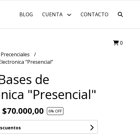
BLOG
CUENTA
CONTACTO
0
 Precenciales
lectronica "Presencial"
Bases de
onica "Presencial"
$70.000,00
6
% OFF
escuentos