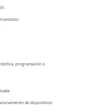
55.
transistor.
.
obótica, programación o
icada.
uncionamiento de dispositivos