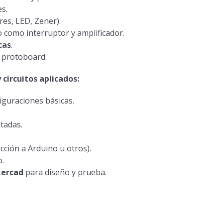
s.
res, LED, Zener).
como interruptor y amplificador.
cas
.
n protoboard.
 circuitos aplicados:
iguraciones básicas.
tadas.
cción a Arduino u otros).
o.
kercad
para diseño y prueba.
s